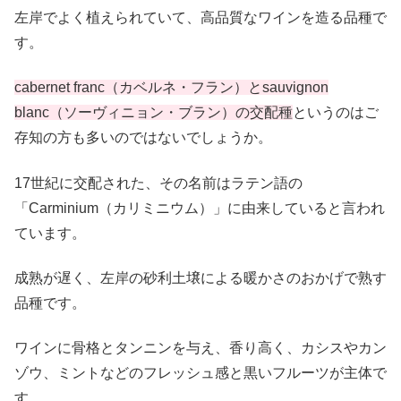
左岸でよく植えられていて、高品質なワインを造る品種で
す。
cabernet franc（カベルネ・フラン）とsauvignon
blanc（ソーヴィニョン・ブラン）の交配種
というのはご
存知の方も多いのではないでしょうか。
17世紀に交配された、その名前はラテン語の
「Carminium（カリミニウム）」に由来していると言われ
ています。
成熟が遅く、左岸の砂利土壌による暖かさのおかげで熟す
品種です。
ワインに骨格とタンニンを与え、香り高く、カシスやカン
ゾウ、ミントなどのフレッシュ感と黒いフルーツが主体で
す。