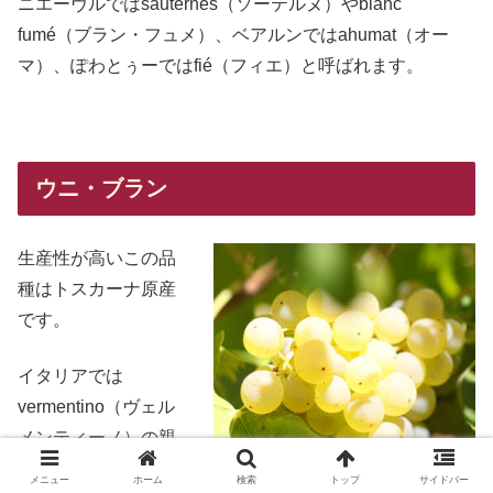
ニエーヴルではsauternes（ソーテルヌ）やblanc
fumé（ブラン・フュメ）、ベアルンではahumat（オー
マ）、ぽわとぅーではfié（フィエ）と呼ばれます。
ウニ・ブラン
生産性が高いこの品
種はトスカーナ原産
です。
イタリアでは
vermentino（ヴェル
メンティーノ）の親
で、
trebbiano（トレ
メニュー
ホーム
検索
トップ
サイドバー