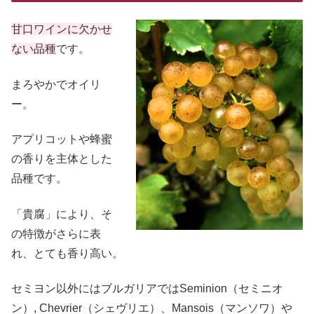
甘口ワインに欠かせ
ない品種
です。
まろやかでオイリ
ー。
アプリコットや蜂蜜
の香りを主体とした
品種です。
「貴腐」により、そ
の特徴がさらに表
れ、とても香り高い。
セミヨン以外にはブルガリアではSeminion（セミニオ
ン）, Chevrier（シェヴリエ）、Mansois（マンソワ）や