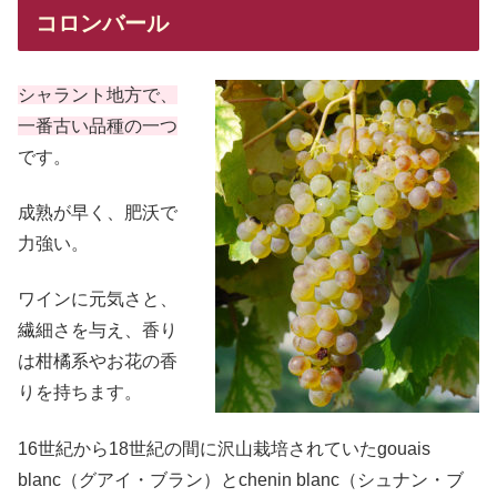
コロンバール
シャラント地方で、
一番古い品種の一つ
です。
成熟が早く、肥沃で
力強い。
ワインに元気さと、
繊細さを与え、香り
は柑橘系やお花の香
りを持ちます。
16世紀から18世紀の間に沢山栽培されていたgouais
blanc（グアイ・ブラン）とchenin blanc（シュナン・ブ