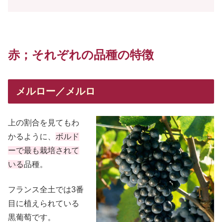
赤；
それぞれの品種の特徴
メルロー／メルロ
上の割合を見てもわ
かるように、
ボルド
ーで最も栽培されて
いる
品種。
フランス全土では3番
目に植えられている
黒葡萄です。