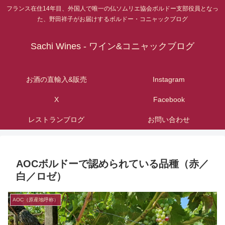
フランス在住14年目、外国人で唯一の仏ソムリエ協会ボルドー支部役員となっ
た、野田祥子がお届けするボルドー・コニャックブログ
Sachi Wines - ワイン&コニャックブログ
お酒の直輸入&販売
Instagram
X
Facebook
レストランブログ
お問い合わせ
AOCボルドーで認められている品種（赤／
白／ロゼ）
AOC（原産地呼称）