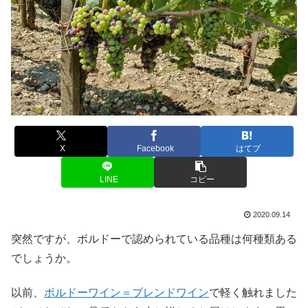
X
Facebook
はてブ
LINE
コピー
2020.09.14
突然ですが、ボルドーで認められている品種は何種類ある
でしょうか。
以前、
ボルドーワイン＝ブレンドワイン
で軽く触れました