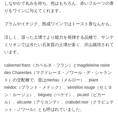
しなやかで丸みを持ち、色はもちろん、赤いフルーツの香
りをワインに与えてくれます。
プラムやイチジク、熟成ワインではトースト香なんかも。
涼しく、湿った土壌でより能力を発揮する品種で、サンテ
ミリオンでは冷たい石灰質の土壌が多く、沢山栽培されて
います。
cabernet franc（カベルネ・フラン）とmagdeleine noire
des Charentes（マグドレーヌ・ノワール・デ・シャラン
ト）の交配種で、昔はmerlau（メルロー）、plant
médoc（プラント・メドック）、sémillon rouge（セミヨ
ン・ルージュ）、béguey（ベゲイ）、picard（ピカー
ル）、alicante（アリカンテ）、crabutet noir（クラビュテ
ット・ノワール）とも呼ばれていました。