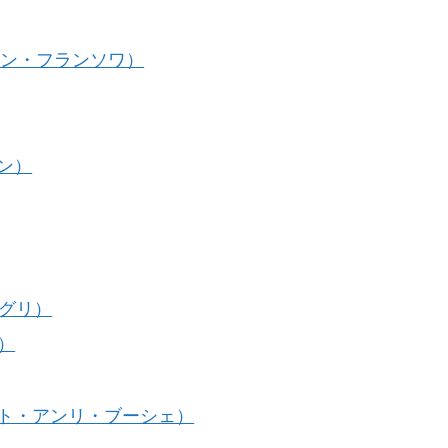
メリエ・サン・フランソワ）
ラン）
ン・グリ）
リ）
（アリカント・アンリ・ブーシェ）