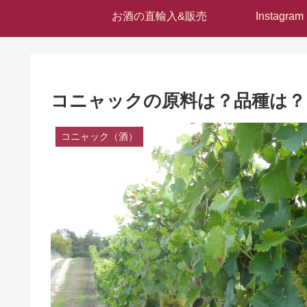
お酒の直輸入&販売
Instagram
コニャックの原料は？品種は？
コニャック（酒）