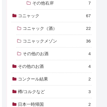
その他右岸
7
コニャック
67
コニャック（酒）
22
コニャックメゾン
36
その他のお酒
4
その他のお酒
4
コンクール結果
2
樽/コルクなど
3
日本一時帰国
2