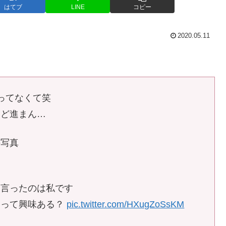
はてブ
LINE
コピー
2020.05.11
ってなくて笑
けど進まん…
の写真
と言ったのは私です
トって興味ある？
pic.twitter.com/HXugZoSsKM