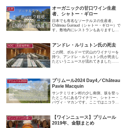
オーガニックの甘口ワイン生産
左岸
者、シャトー・ギロー
日本でも有名なソーテルヌの生産者、
Château Guiraud（シャトー・ギロー）で
す。敷地内にレストランもありますし、
私も良くお邪魔しているワイナリーの一
つ。オーガニックでつくっていたり、ソ
ーテルヌで辛口白ワインをつくっていた
アンドレ・ルリュトン氏の死去
AOC（原産地呼称）
り、注目ど...
この間、ボルドーで沢山のワイナリーを
持つ、アンドレ・ルリュトン氏が死去し
たというニュースが流れてきました…。
個人的にこの人の造るワインが好きだっ
たのでとっても悲しい。私たちがあって
当たり前だと思っている、アペラシオ
ン・ペッサックレオニャンを...
プリムール2024 Day4／Château
プリムール2024
Pavie Macquin
サンテミリオン村の少し南側、坂を登っ
たところにあるワイナリー、シャトー・
パヴィ・マカンです。ここではニコラ・
ティエンポン氏所有ワイナリーのプリム
ールを試飲させてもらいました。ニコ
ラ・ティエンポン氏ご本人に説明しても
【ワインニュース】プリムール
ヴィンテージの違い
らいました。色んなお話を聞...
2019年、金額まとめ