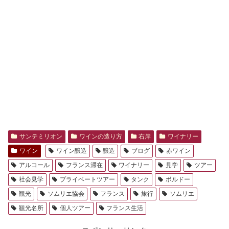
サンテミリオン
ワインの造り方
右岸
ワイナリー
ワイン
ワイン醸造
醸造
ブログ
赤ワイン
アルコール
フランス滞在
ワイナリー
見学
ツアー
社会見学
プライベートツアー
タンク
ボルドー
観光
ソムリエ協会
フランス
旅行
ソムリエ
観光名所
個人ツアー
フランス生活