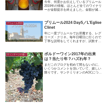
今年、何度かお伝えしているプリムール
2019年の情報。ほとんど全てのワイナリ
ーが金額提示を終えました。金額が減少
した、というニュースは以前【ワインニ
ュース】2019年プリムールでお伝えしま
した。今回は、それぞれのワイナリーが
プリムール2024 Day5／L’Eglise
プリムール2024
どの程度金額を変...
Clinet
年に一度プリムールでお邪魔する、レグ
リーズ・クリネ。毎年日曜日に行くので
丁寧な説明をしてくれますが、試飲する
ワインの数が多いので、ちょっと駆け足
です。プリムールって、メモしたい自分
と、早くいかなきゃいけない時間と、常
ボルドーワイン2017年の出来
ヴィンテージの違い
に戦ってるイメージ。この...
は？当たり年？ハズれ年？
まだこのブログを初めて間もないのに、
いくつかコメントを頂いていて、嬉しい
限りです。サンテミリオンのAOCについ
て書く予定でしたが、予定変更でボルド
ーワイン2017年物の出来について！コメ
ントを頂いていた、2017年もののワイン
の出来について...